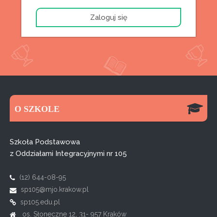
O SZKOLE
Szkoła Podstawowa
z Oddziałami Integracyjnymi nr 105
(12) 644-08-95
sp105@mjo.krakow.pl
sp105.edu.pl
os. Słoneczne 12, 31- 957 Kraków