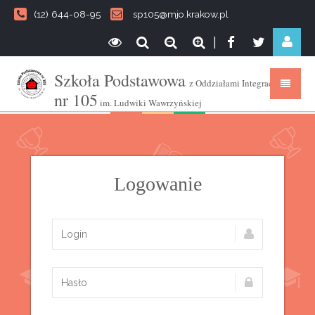
(12) 644-08-95
sp105@mjo.krakow.pl
|
Szkoła Podstawowa
z Oddziałami Integracyjnymi
nr 105
im. Ludwiki Wawrzyńskiej
Logowanie