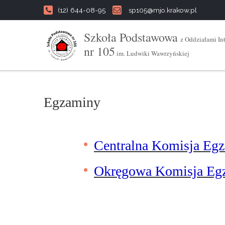
(12) 644-08-95
sp105@mjo.krakow.pl
Szkoła Podstawowa
z Oddziałami In
nr 105
im. Ludwiki Wawrzyńskiej
Egzaminy
Centralna Komisja Eg
Okręgowa Komisja Eg