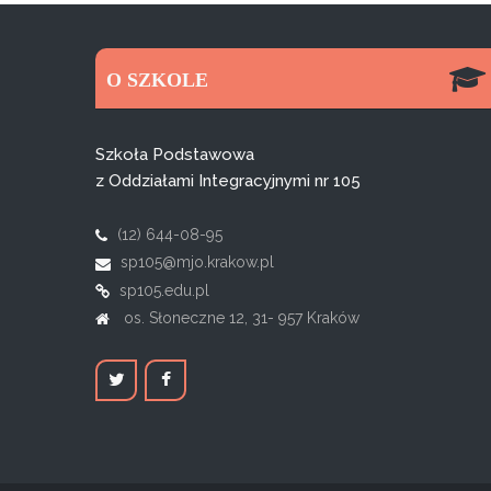
O SZKOLE
Szkoła Podstawowa
z Oddziałami Integracyjnymi nr 105
(12) 644-08-95
sp105@mjo.krakow.pl
sp105.edu.pl
os. Słoneczne 12, 31- 957 Kraków