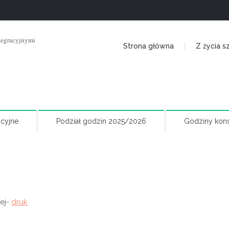
tegracyjnymi
Strona główna
Z życia s
cyjne
Podział godzin 2025/2026
Godziny kons
ej-
druk