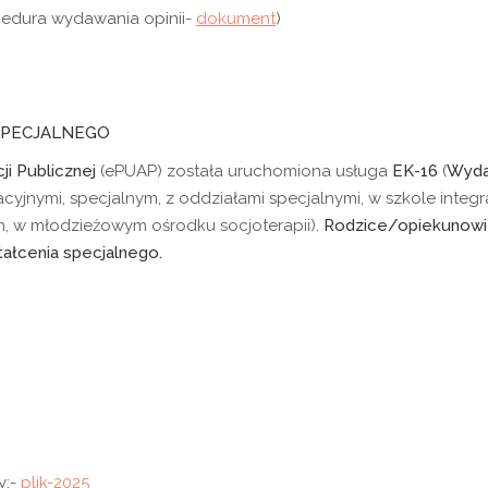
edura wydawania opinii-
dokument
)
SPECJALNEGO
ji Publicznej
(ePUAP) została uruchomiona usługa
EK-16
(
Wyda
cyjnymi, specjalnym, z oddziałami specjalnymi, w szkole integra
 w młodzieżowym ośrodku socjoterapii).
Rodzice/opiekunowi
tałcenia specjalnego.
y:-
plik-2025