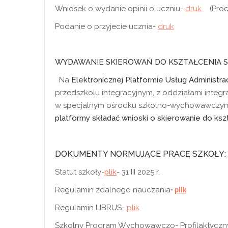
Wniosek o wydanie opinii o uczniu-
druk
(Proc
Podanie o przyjecie ucznia-
druk
WYDAWANIE SKIEROWAŃ DO KSZTAŁCENIA 
Na
Elektronicznej Platformie Usług Administrac
przedszkolu integracyjnym, z oddziałami integra
w specjalnym ośrodku szkolno-wychowawczym,
platformy składać wnioski o skierowanie do ksz
DOKUMENTY NORMUJĄCE PRACĘ SZKOŁY:
Statut szkoły-
plik
- 31 III 2025 r.
Regulamin zdalnego nauczania
-
plik
Regulamin LIBRUS-
plik
Szkolny Program Wychowawczo- Profilaktyczn