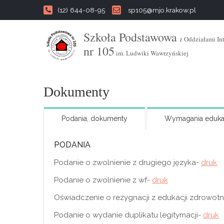
(12) 644-08-95
sp105@mjo.krakow.pl
Szkoła Podstawowa
z Oddziałami In
nr 105
im. Ludwiki Wawrzyńskiej
Dokumenty
Podania, dokumenty
Wymagania eduka
PODANIA
Podanie o zwolnienie z drugiego języka-
druk
Podanie o zwolnienie z wf-
druk
Oświadczenie o rezygnacji z edukacji zdrowotn
Podanie o wydanie duplikatu legitymacji-
druk