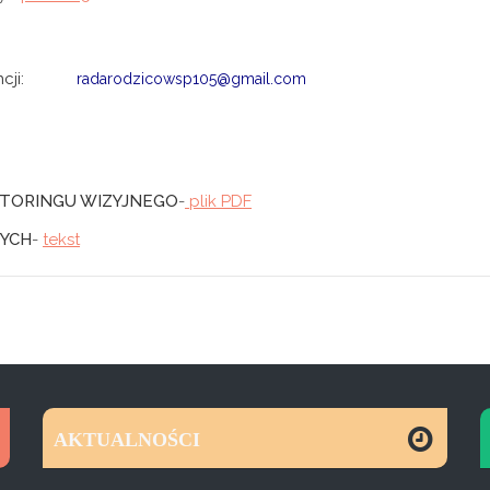
ndencji:
radarodzicowsp105@gmail.com
ITORINGU WIZYJNEGO
-
plik PDF
NYCH
-
tekst
AKTUALNOŚCI