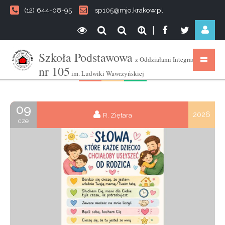
(12) 644-08-95
sp105@mjo.krakow.pl
|
Szkoła Podstawowa
z Oddziałami Integracyjnymi
nr 105
im. Ludwiki Wawrzyńskiej
09
2026
R. Ziętara
cze