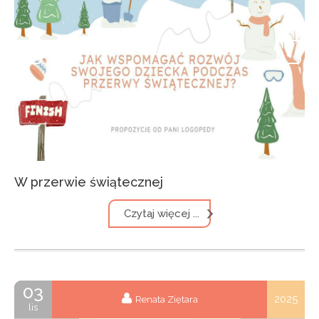
W przerwie świątecznej
Czytaj więcej ...
03
2025
Renata Ziętara
lis