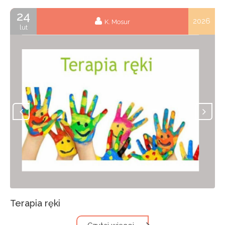
24
2026
K. Mosur
lut
Terapia ręki