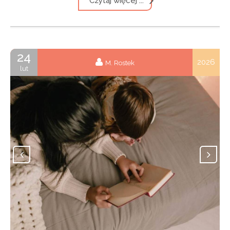
Czytaj więcej ...
24
2026
M. Rostek
lut