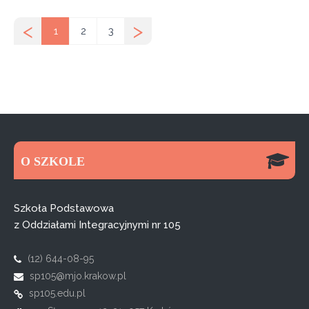
<
>
1
2
3
O SZKOLE
Szkoła Podstawowa
z Oddziałami Integracyjnymi nr 105
(12) 644-08-95
sp105@mjo.krakow.pl
sp105.edu.pl