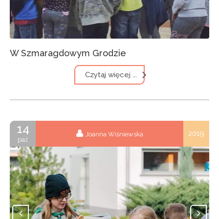
W Szmaragdowym Grodzie
Czytaj więcej ...
14
2019
Joanna Wiśniewska
paź