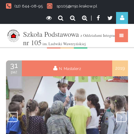
(12) 644-08-95
sp105@mjo.krakow.pl
|
Szkoła Podstawowa
z Oddziałami Integracyjnymi
nr 105
im. Ludwiki Wawrzyńskiej
31
2019
N. Mastalerz
paź