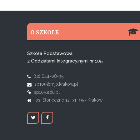
O SZKOLE
Szkoła Podstawowa
z Oddziałami Integracyjnymi nr 105
(12) 644-08-95
sp105@mjo.krakow.pl
sp105.edu.pl
os. Słoneczne 12, 31- 957 Kraków