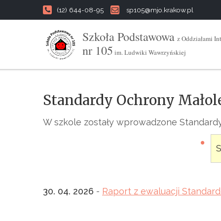
(12) 644-08-95
sp105@mjo.krakow.pl
Szkoła Podstawowa
z Oddziałami In
nr 105
im. Ludwiki Wawrzyńskiej
Standardy Ochrony Małol
W szkole zostały wprowadzone Standardy
S
30. 04. 2026
-
Raport z ewaluacji Standar