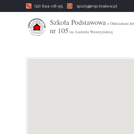
(12) 644-08-95
sp105@mjo.krakow.pl
Szkoła Podstawowa
z Oddziałami In
nr 105
im. Ludwiki Wawrzyńskiej