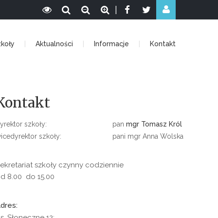
|
zkoły
Aktualności
Informacje
Kontakt
Kontakt
yrektor szkoły:
pan
mgr Tomasz Król
icedyrektor szkoły:
pani mgr Anna Wolska
ekretariat szkoły czynny codziennie
d 8.00 do 15.00
dres:
s. Słoneczne 12;