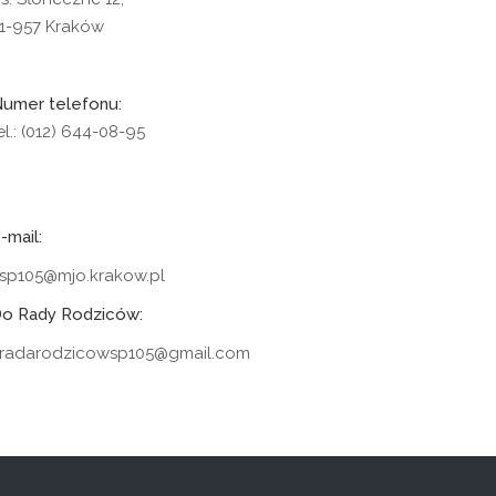
1-957 Kraków
umer telefonu:
el.: (012) 644-08-95
-mail:
sp105@mjo.krakow.pl
o Rady Rodziców:
radarodzicowsp105@gmail.com