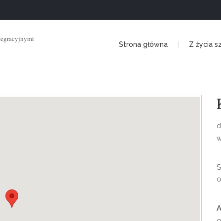
tegracyjnymi
Strona główna
Z życia s
d
w
S
o
A
o