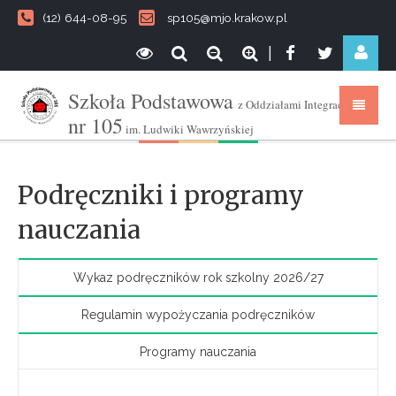
(12) 644-08-95
sp105@mjo.krakow.pl
|
Szkoła Podstawowa
z Oddziałami Integracyjnymi
nr 105
im. Ludwiki Wawrzyńskiej
Podręczniki i programy
nauczania
Wykaz podręczników rok szkolny 2026/27
Regulamin wypożyczania podręczników
Programy nauczania