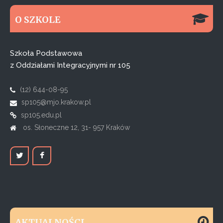
O SZKOLE
Szkoła Podstawowa
z Oddziałami Integracyjnymi nr 105
(12) 644-08-95
sp105@mjo.krakow.pl
sp105.edu.pl
os. Słoneczne 12, 31- 957 Kraków
AKTUALNOŚCI