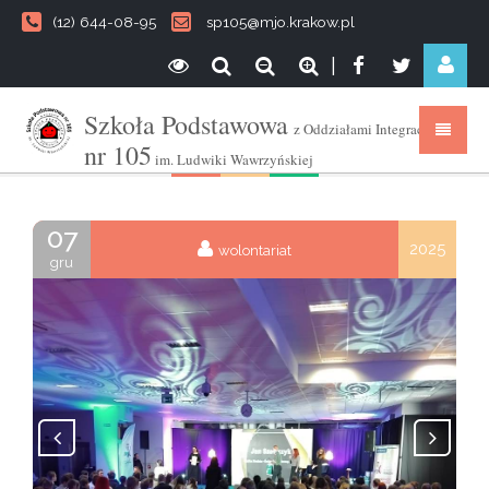
(12) 644-08-95
sp105@mjo.krakow.pl
|
Szkoła Podstawowa
z Oddziałami Integracyjnymi
nr 105
im. Ludwiki Wawrzyńskiej
07
2025
wolontariat
gru