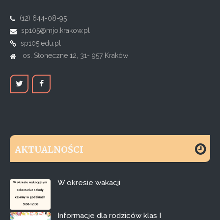
(12) 644-08-95
sp105@mjo.krakow.pl
sp105.edu.pl
os. Słoneczne 12, 31- 957 Kraków
AKTUALNOŚCI
W okresie wakacji
Informacje dla rodziców klas I