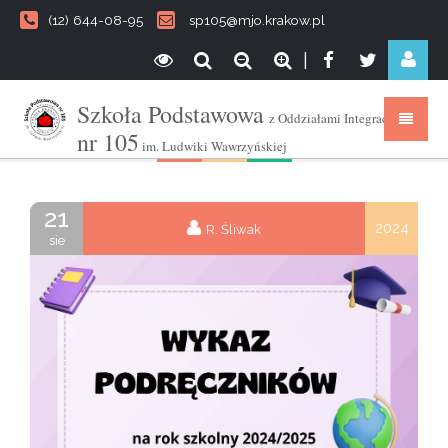
(12) 644-08-95
sp105@mjo.krakow.pl
|
Szkoła Podstawowa
z Oddziałami Integracyjnymi
nr 105
im. Ludwiki Wawrzyńskiej
21
2024
R. Śliwak
sie