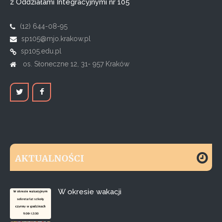
z Oddziałami Integracyjnymi nr 105
(12) 644-08-95
sp105@mjo.krakow.pl
sp105.edu.pl
os. Słoneczne 12, 31- 957 Kraków
AKTUALNOŚCI
W okresie wakacji