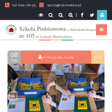
(12) 644-08-95
sp105@mjo.krakow.pl
|
Szkoła Podstawowa
z Oddziałami Integracyjnymi
nr 105
im. Ludwiki Wawrzyńskiej
08
2023
A. Muzyczka- Szuba
maj