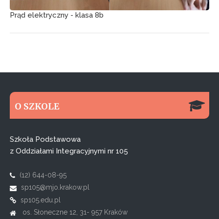
Prąd elektryczny - klasa 8b
O SZKOLE
Szkoła Podstawowa
z Oddziałami Integracyjnymi nr 105
(12) 644-08-95
sp105@mjo.krakow.pl
sp105.edu.pl
os. Słoneczne 12, 31- 957 Kraków