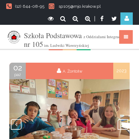
(12) 644-08-95
sp105@mjo.krakow.pl
|
Szkoła Podstawowa
z Oddziałami Integracyjnymi
nr 105
im. Ludwiki Wawrzyńskiej
02
2023
A. Żontołw
paź