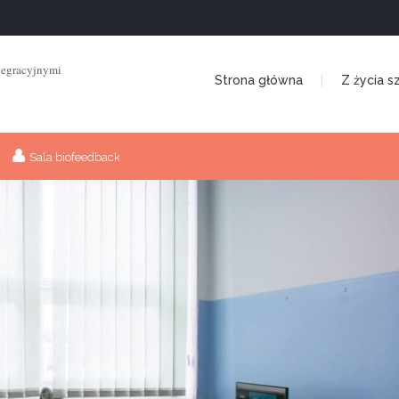
tegracyjnymi
Strona główna
Z życia s
Sala biofeedback