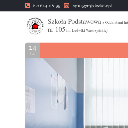
(12) 644-08-95
sp105@mjo.krakow.pl
Szkoła Podstawowa
z Oddziałami In
nr 105
im. Ludwiki Wawrzyńskiej
14
lut